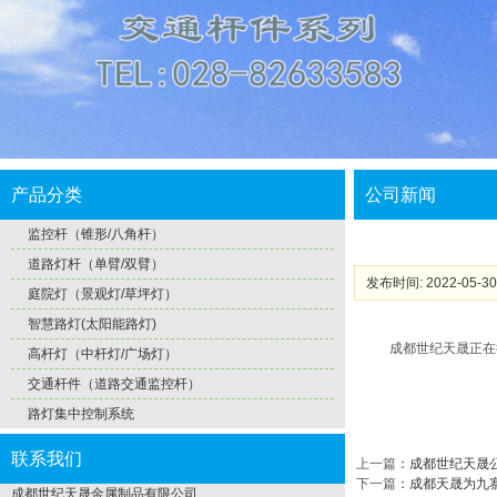
产品分类
公司新闻
监控杆（锥形/八角杆）
道路灯杆（单臂/双臂）
发布时间: 2022-05-30
庭院灯（景观灯/草坪灯）
智慧路灯(太阳能路灯)
成都世纪天晟正在征
高杆灯（中杆灯/广场灯）
交通杆件（道路交通监控杆）
路灯集中控制系统
联系我们
上一篇
：
成都世纪天晟
下一篇
：
成都天晟为九
成都世纪天晟金属制品有限公司